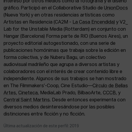
interesó por otros medios como la fotografía y el diseño
ACTUALIDAD
gráfico. Participó en el Collaborative Studio de
UnionDocs
(Nueva York) y en otras residencias artísticas como
Admisión
Artistas en Residencia (CA2M -
La Casa Encendida
) y V2_
Intranet
Lab for the Unstable Media (Rotterdam) en conjunto con
EUS
ESP
ENG
Hangar (Barcelona) Forma parte de RIO (Buenos Aires), un
proyecto editorial autogestionado, con una serie de
publicaciones homónimas que trabaja sobre la edición en
forma colectiva, y de Nuberu Bagu, un colectivo
audiovisual madrileño que agrupa a diversos artistas y
colaboradores con el interés de crear contenido libre e
independiente. Algunos de sus trabajos se han mostrado
en The Filmmakers’-Coop, Cine Estudio—
Círculo de Bellas
Artes
,
Cineteca
, MediaLab Prado, BilbaoArte,
CCCB
, y
Central Saint Martins
. Desde entonces experimenta con
diversos medios desinteresándose por las posibles
distinciones entre ficción y no ficción.
Última actualización de este perfil: 2019