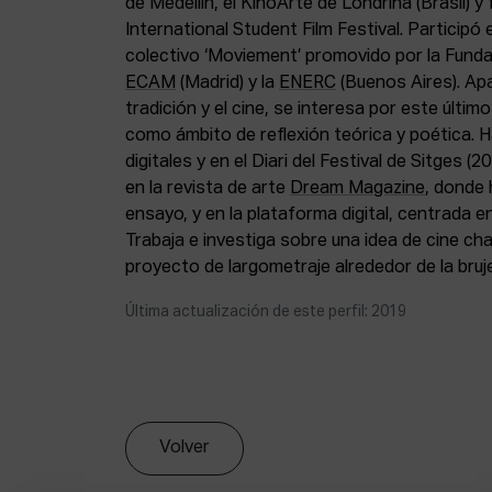
de Medellín, el KinoArte de Londrina (Brasil) y f
International Student Film Festival. Participó
colectivo ‘Moviement’ promovido por la Fundac
ECAM
(Madrid) y la
ENERC
(Buenos Aires). Apa
tradición y el cine, se interesa por este últim
como ámbito de reflexión teórica y poética. H
digitales y en el Diari del Festival de Sitges (
en la revista de arte
Dream Magazine
, donde 
ensayo, y en la plataforma digital, centrada en
Trabaja e investiga sobre una idea de cine ch
proyecto de largometraje alrededor de la brujer
Última actualización de este perfil: 2019
Volver