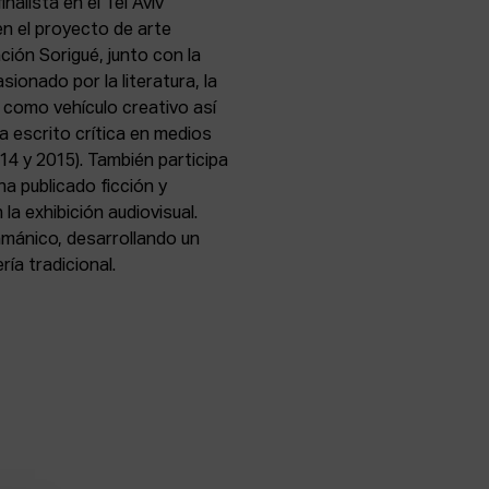
inalista en el Tel Aviv
 en el proyecto de arte
ión Sorigué, junto con la
sionado por la literatura, la
o como vehículo creativo así
a escrito crítica en medios
2014 y 2015). También participa
ha publicado ficción y
 la exhibición audiovisual.
amánico, desarrollando un
ía tradicional.