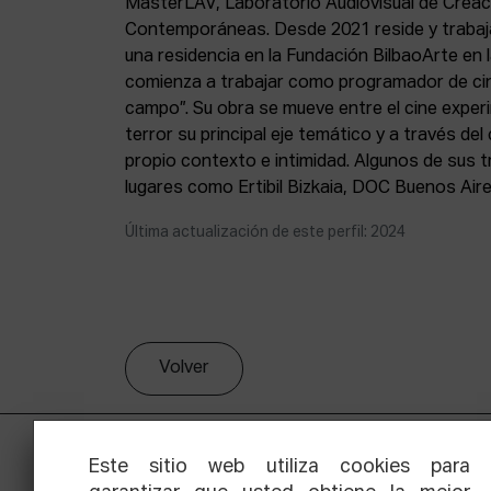
MasterLAV, Laboratorio Audiovisual de Creac
Contemporáneas. Desde 2021 reside y trabaja
una residencia en la Fundación BilbaoArte en l
comienza a trabajar como programador de cin
campo”. Su obra se mueve entre el cine experim
terror su principal eje temático y a través de
propio contexto e intimidad. Algunos de sus 
lugares como Ertibil Bizkaia, DOC Buenos Ai
Última actualización de este perfil: 2024
Volver
Este sitio web utiliza cookies para