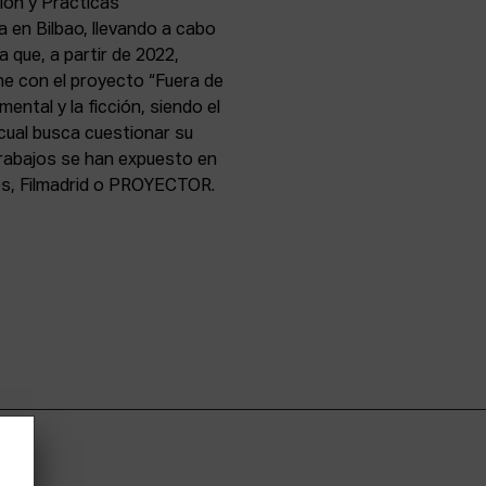
ión y Prácticas
 en Bilbao, llevando a cabo
a que, a partir de 2022,
e con el proyecto “Fuera de
ental y la ficción, siendo el
l cual busca cuestionar su
trabajos se han expuesto en
res, Filmadrid o PROYECTOR.