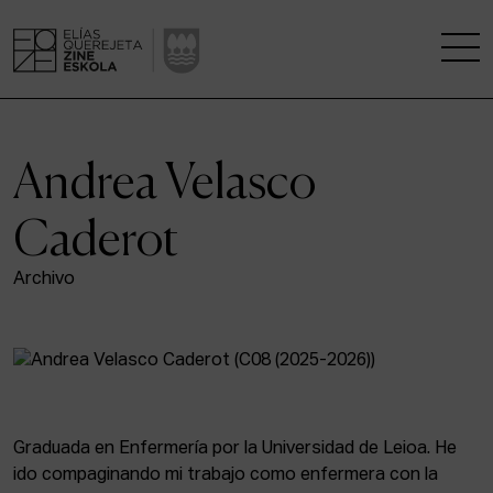
LA ESCUELA
Andrea Velasco
CENTRO DE INVESTIGACIÓN
Caderot
ESTUDIOS
Archivo
KINOFABRIKA
COMUNIDAD
LA CASA DEL CINE
Graduada en Enfermería por la Universidad de Leioa. He
ido compaginando mi trabajo como enfermera con la