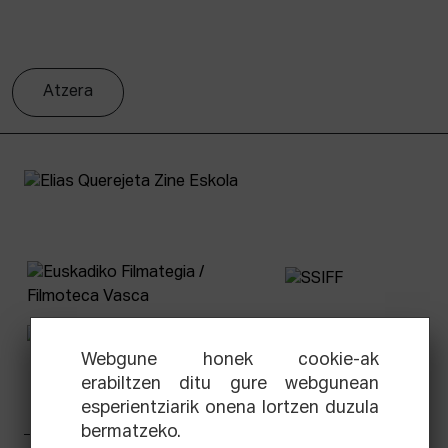
Atzera
Webgune honek cookie-ak
erabiltzen ditu gure webgunean
esperientziarik onena lortzen duzula
bermatzeko.