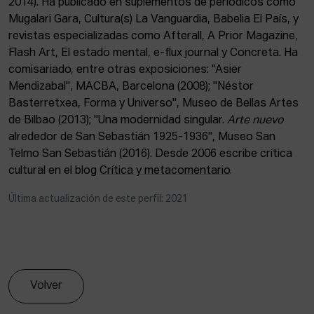
2014). Ha publicado en suplementos de periódicos como
ACTUALIDAD
Mugalari Gara, Cultura(s) La Vanguardia, Babelia El País, y
revistas especializadas como Afterall, A Prior Magazine,
Admisión
Flash Art, El estado mental, e-flux journal y Concreta. Ha
Intranet
comisariado, entre otras exposiciones: "Asier
EUS
ESP
ENG
Mendizabal", MACBA, Barcelona (2008); "Néstor
Basterretxea, Forma y Universo", Museo de Bellas Artes
de Bilbao (2013); "Una modernidad singular.
Arte nuevo
alrededor de San Sebastián 1925-1936", Museo San
Telmo San Sebastián (2016). Desde 2006 escribe crítica
cultural en el blog
Crítica y metacomentario
.
Última actualización de este perfil: 2021
Volver