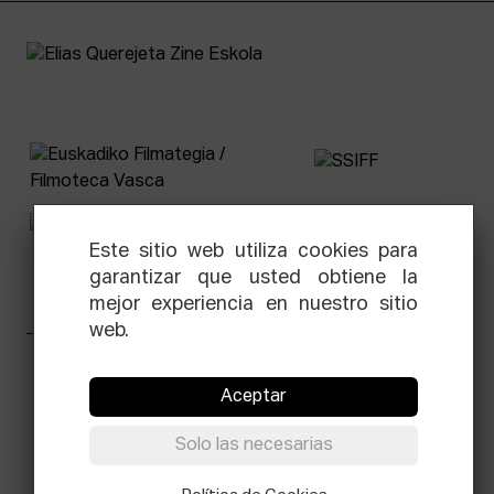
Este sitio web utiliza cookies para
garantizar que usted obtiene la
mejor experiencia en nuestro sitio
web.
Facebook
Equis
Instagram
Threads
Newsletter
Aceptar
© Elías Querejeta Zine Eskola 2026
Solo las necesarias
Tabakalera · Andre zigarrogileak plaza, 1
20012 Donostia / San Sebastián