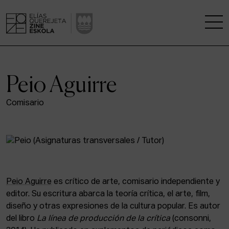
LA ESCUELA
Peio Aguirre
CENTRO DE INVESTIGACIÓN
Comisario
ESTUDIOS
KINOFABRIKA
COMUNIDAD
Peio Aguirre
es crítico de arte, comisario independiente y
editor. Su escritura abarca la teoría crítica, el arte, film,
LA CASA DEL CINE
diseño y otras expresiones de la cultura popular. Es autor
del libro
La línea de producción de la crítica
(consonni,