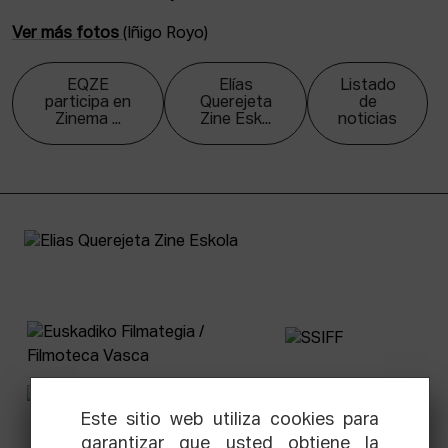
Ver más fotos
(Iñigo Royo)
EQZE
Elías
Listado
participa en
Querejeta
de
Zinema ...
Zine Esk...
noticias
Este sitio web utiliza cookies para
garantizar que usted obtiene la