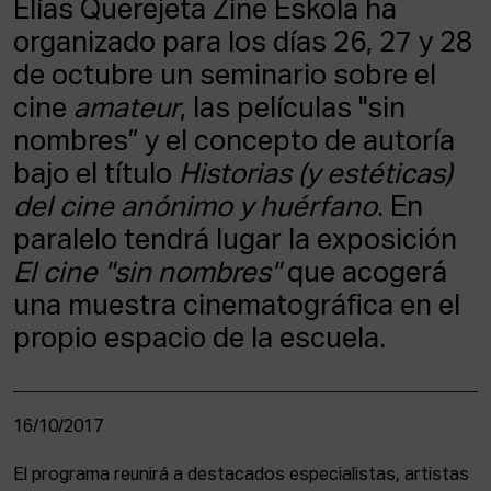
Elías Querejeta Zine Eskola ha
ACTUALIDAD
organizado para los días 26, 27 y 28
de octubre un seminario sobre el
Admisión
Intranet
cine
amateur
, las películas "sin
EUS
ESP
ENG
nombres” y el concepto de autoría
bajo el título
Historias (y estéticas)
del cine anónimo y huérfano
. En
paralelo tendrá lugar la exposición
El cine "sin nombres"
que acogerá
una muestra cinematográfica en el
propio espacio de la escuela.
16/10/2017
El programa reunirá a destacados especialistas, artistas