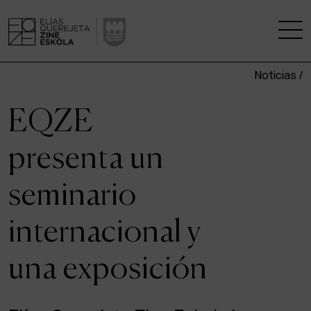
Noticias /
LA ESCUELA
EQZE
CENTRO DE INVESTIGACIÓN
presenta un
ESTUDIOS
seminario
KINOFABRIKA
internacional y
COMUNIDAD
una exposición
LA CASA DEL CINE