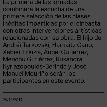
La primera de las jornadas
ACTUALIDAD
combinará la escucha de una
primera selección de las clases
Admisión
Intranet
inéditas impartidas por el cineasta
EUS
ESP
ENG
con otras intervenciones artísticas
relacionadas con su obra. El hijo de
Andréi Tarkovski, Harkaitz Cano,
Xabier Erkizia, Ángel Gutierrez,
Menchu Gutiérrez, Ruxandra
Kyriazopoulos-Berinde y José
Manuel Mouriño serán los
participantes en este evento.
29/11/2017