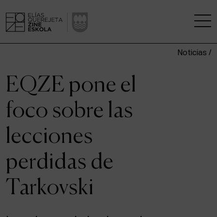
Noticias /
LA ESCUELA
EQZE pone el
CENTRO DE INVESTIGACIÓN
foco sobre las
ESTUDIOS
lecciones
KINOFABRIKA
perdidas de
COMUNIDAD
Tarkovski
LA CASA DEL CINE