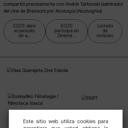
compartió precisamente con Andréi Tarkovski (admirador
del cine de Bresson) por
Nostalgia
(
Nostalghia
).
EQZE abre
EQZE
Listado
el periodo
participa en
de
de a...
Zinema ...
noticias
Este sitio web utiliza cookies para