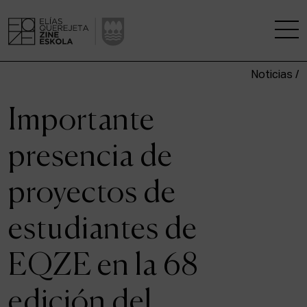
Noticias /
LA ESCUELA
Importante
CENTRO DE INVESTIGACIÓN
presencia de
ESTUDIOS
proyectos de
KINOFABRIKA
estudiantes de
COMUNIDAD
EQZE en la 68
LA CASA DEL CINE
edición del