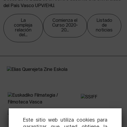
del País Vasco UPV/EHU.
La
Comienza el
Listado
compleja
Curso 2020-
de
relación
20...
noticias
del...
Este sitio web utiliza cookies para