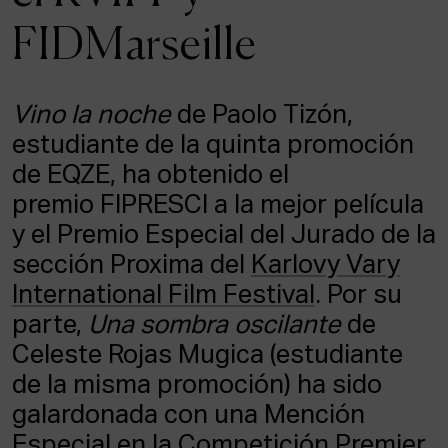
ACTUALIDAD
FIDMarseille
Admisión
Intranet
Vino la noche
de Paolo Tizón,
EUS
ESP
ENG
estudiante de la quinta promoción
de EQZE, ha obtenido el
premio FIPRESCI a la mejor película
y el Premio Especial del Jurado de la
sección Proxima del
Karlovy Vary
International Film Festival
. Por su
parte,
Una sombra oscilante
de
Celeste Rojas Mugica (estudiante
de la misma promoción) ha sido
galardonada con una Mención
Especial en la Competición Premier