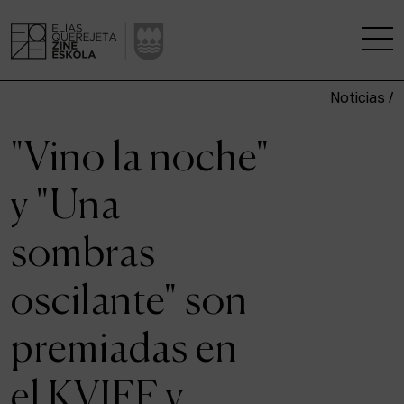
Noticias /
LA ESCUELA
"Vino la noche"
CENTRO DE INVESTIGACIÓN
y "Una
ESTUDIOS
sombras
KINOFABRIKA
oscilante" son
COMUNIDAD
premiadas en
LA CASA DEL CINE
el KVIFF y