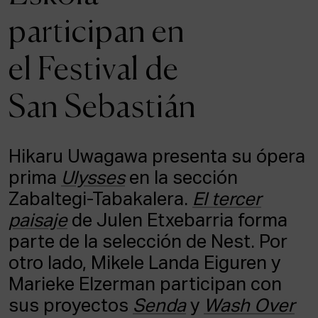
ACTUALIDAD
participan en
Admisión
el Festival de
Intranet
EUS
ESP
ENG
San Sebastián
Hikaru Uwagawa presenta su ópera
prima
Ulysses
en la sección
Zabaltegi-Tabakalera.
El tercer
paisaje
de Julen Etxebarria forma
parte de la selección de Nest. Por
otro lado, Mikele Landa Eiguren y
Marieke Elzerman participan con
sus proyectos
Senda
y
Wash Over