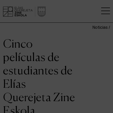
Noticias /
LA ESCUELA
Cinco
CENTRO DE INVESTIGACIÓN
películas de
ESTUDIOS
estudiantes de
KINOFABRIKA
Elías
COMUNIDAD
Querejeta Zine
LA CASA DEL CINE
Eskola