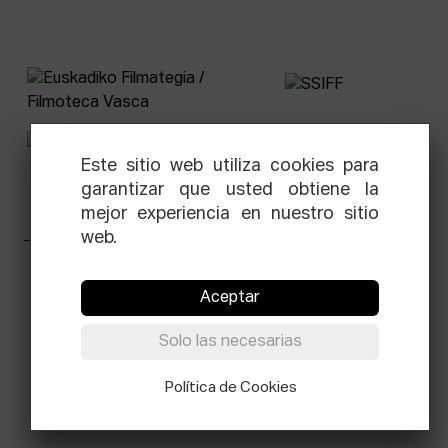
Este sitio web utiliza cookies para
garantizar que usted obtiene la
mejor experiencia en nuestro sitio
web.
Facebook
Equis
Instagram
Threads
Newsletter
Aceptar
© Elías Querejeta Zine Eskola 2026
Solo las necesarias
Tabakalera · Andre zigarrogileak plaza, 1
20012 Donostia / San Sebastián
T.
Política de Cookies
0034 943 545 005
E.
info@zine-eskola.eus