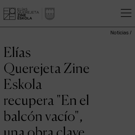
Noticias /
LA ESCUELA
Elías
CENTRO DE INVESTIGACIÓN
Querejeta Zine
ESTUDIOS
Eskola
KINOFABRIKA
recupera "En el
COMUNIDAD
balcón vacío",
LA CASA DEL CINE
una obra clave