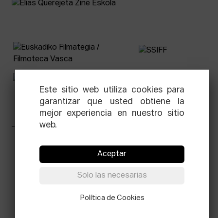
Este sitio web utiliza cookies para
garantizar que usted obtiene la
mejor experiencia en nuestro sitio
web.
Facebook
Equis
Instagram
Threads
Newsletter
Aceptar
© Elías Querejeta Zine Eskola 2026
Solo las necesarias
Tabakalera · Andre zigarrogileak plaza, 1
20012 Donostia / San Sebastián
T.
Política de Cookies
0034 943 545 005
E.
info@zine-eskola.eus