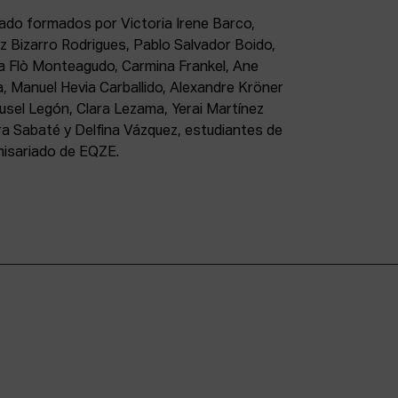
ado formados por Victoria Irene Barco,
z Bizarro Rodrigues, Pablo Salvador Boido,
a Flò Monteagudo, Carmina Frankel, Ane
, Manuel Hevia Carballido, Alexandre Kröner
Susel Legón, Clara Lezama, Yerai Martínez
ra Sabaté y Delfina Vázquez, estudiantes de
misariado de EQZE.