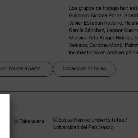
Los grupos de trabajo han est
Guillermo Biedma Pérez, Beatri
Javier Esteban Navarro, Helen
García Sánchez, Leonor Guerra
Moreira, Nita Kruger Hidalgo, 
Velasco, Carolina Monti, Palmi
los másteres en Archivo y Co
iver formará parte...
Listado de noticias