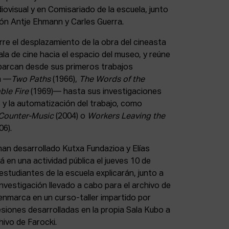
ovisual y en Comisariado de la escuela, junto
ión Antje Ehmann y Carles Guerra.
rre el desplazamiento de la obra del cineasta
la de cine hacia el espacio del museo, y reúne
abarcan desde sus primeros trabajos
a —
Two Paths
(1966),
The Words of the
able Fire
(1969)— hasta sus investigaciones
 y la automatización del trabajo, como
Counter-Music
(2004) o
Workers Leaving the
06).
han desarrollado Kutxa Fundazioa y Elías
 en una actividad pública el jueves 10 de
 estudiantes de la escuela explicarán, junto a
investigación llevado a cabo para el archivo de
 enmarca en un curso-taller impartido por
siones desarrolladas en la propia Sala Kubo a
hivo de Farocki.