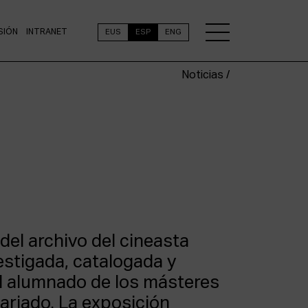
SIÓN
INTRANET
EUS
ESP
ENG
Noticias /
el archivo del cineasta
estigada, catalogada y
l alumnado de los másteres
ariado.
La exposición