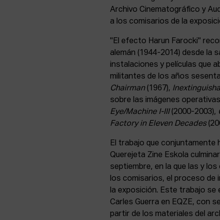
Archivo Cinematográfico y Audi
a los comisarios de la exposic
"El efecto Harun Farocki" reco
alemán (1944-2014) desde la sa
instalaciones y películas que 
militantes de los años sesent
Chairman
(1967),
Inextinguish
sobre las imágenes operativas
Eye/Machine I-III
(2000-2003),
Factory in Eleven Decades
(20
El trabajo que conjuntamente 
Querejeta Zine Eskola culminará
septiembre, en la que las y los
los comisarios, el proceso de 
la exposición. Este trabajo se
Carles Guerra en EQZE, con se
partir de los materiales del arc