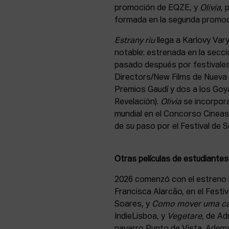
promoción de EQZE, y
Olivia
, 
formada en la segunda promoci
Estrany riu
llega a Karlovy Vary
notable: estrenada en la secci
pasado después por festivales
Directors/New Films de Nueva 
Premios Gaudí y dos a los Goy
Revelación).
Olivia
se incorpor
mundial en el Concorso Cineast
de su paso por el Festival de Se
Otras películas de estudiantes
2026 comenzó con el estreno 
Francisca Alarcão, en el Festi
Soares, y
Como mover uma c
IndieLisboa, y
Vegetare
, de Ad
navarro Punto de Vista. Adem