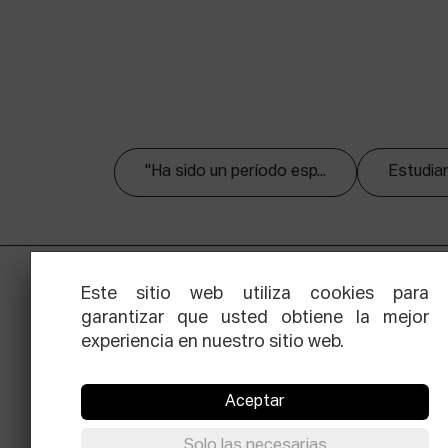
"Ha sido un período esp...
Estudian
Este sitio web utiliza cookies para
garantizar que usted obtiene la mejor
experiencia en nuestro sitio web.
Aceptar
Facebook
Equis
Instagram
Threads
Newsle
Solo las necesarias