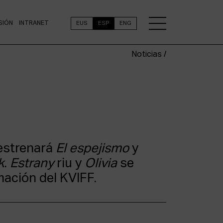
SIÓN
INTRANET
EUS
ESP
ENG
Noticias /
 estrenará
El espejismo
y
k
.
Estrany
riu y
Olivia
se
ación del KVIFF.