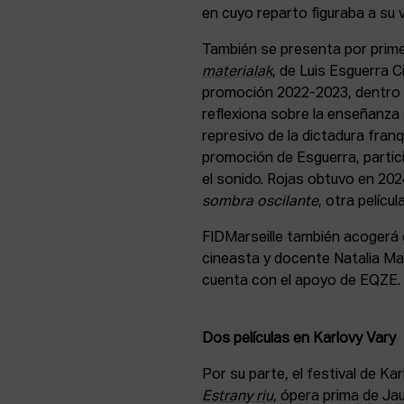
en cuyo reparto figuraba a su v
También se presenta por prime
materialak
, de Luis Esguerra C
promoción 2022-2023, dentro d
reflexiona sobre la enseñanza 
represivo de la dictadura fran
promoción de Esguerra, particip
el sonido. Rojas obtuvo en 20
sombra oscilante
, otra pelícu
FIDMarseille también acogerá 
cineasta y docente Natalia Mar
cuenta con el apoyo de EQZE.
Dos películas en Karlovy Vary
Por su parte, el festival de K
Estrany riu
, ópera prima de Ja