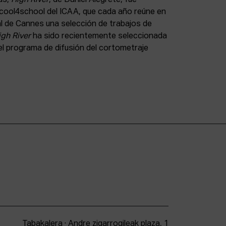
 2cool4school del ICAA, que cada año reúne en
val de Cannes una selección de trabajos de
igh River
ha sido recientemente seleccionada
 el programa de difusión del cortometraje
Tabakalera · Andre zigarrogileak plaza, 1