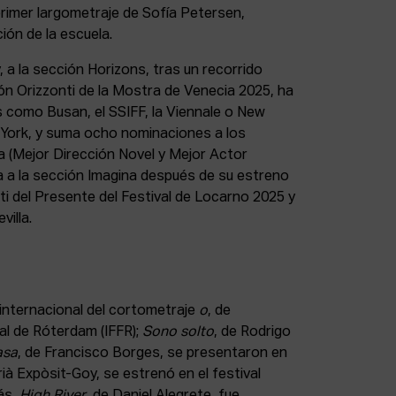
primer largometraje de Sofía Petersen,
ón de la escuela.
, a la sección Horizons, tras un recorrido
ón Orizzonti de la Mostra de Venecia 2025, ha
 como Busan, el SSIFF, la Viennale o New
York, y suma ocho nominaciones a los
a (Mejor Dirección Novel y Mejor Actor
a a la sección Imagina después de su estreno
i del Presente del Festival de Locarno 2025 y
villa.
internacional del cortometraje
o
, de
val de Róterdam (IFFR);
Sono solto
, de Rodrigo
asa
, de Francisco Borges, se presentaron en
rià Expòsit-Goy, se estrenó en el festival
ás,
High River
, de Daniel Alegrete, fue