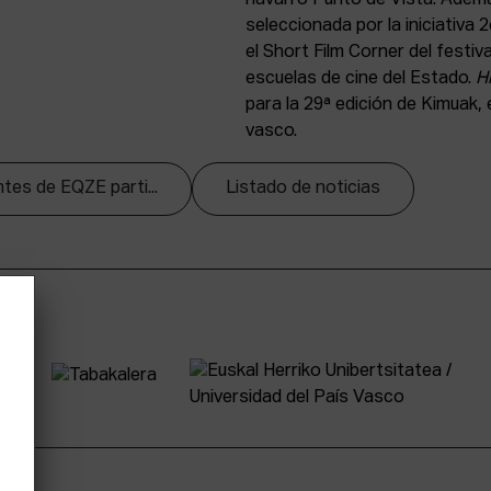
seleccionada por la iniciativa
el Short Film Corner del festi
escuelas de cine del Estado.
H
para la 29ª edición de Kimuak,
vasco.
tes de EQZE parti...
Listado de noticias
tter