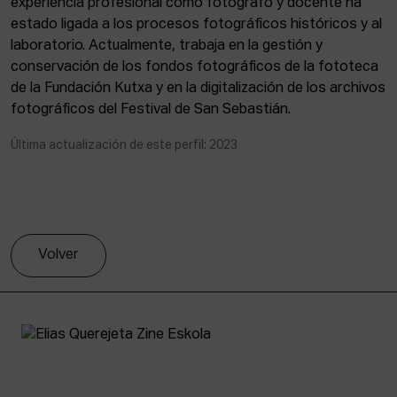
experiencia profesional como fotógrafo y docente ha
ACTUALIDAD
estado ligada a los procesos fotográficos históricos y al
laboratorio. Actualmente, trabaja en la gestión y
Admisión
conservación de los fondos fotográficos de la fototeca
Intranet
de la Fundación Kutxa y en la digitalización de los archivos
EUS
ESP
ENG
fotográficos del Festival de San Sebastián.
Última actualización de este perfil: 2023
Volver