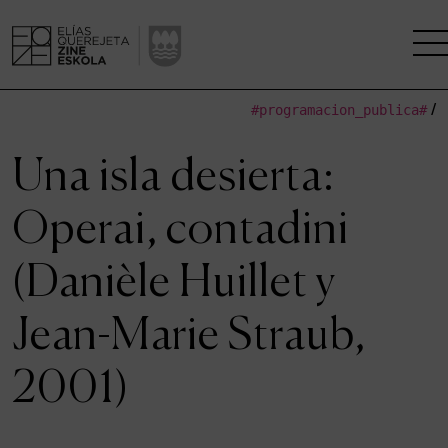
#programacion_publica#
/
LA ESCUELA
Una isla desierta:
CENTRO DE INVESTIGACIÓN
Operai, contadini
ESTUDIOS
(Danièle Huillet y
KINOFABRIKA
Jean-Marie Straub,
COMUNIDAD
2001)
LA CASA DEL CINE