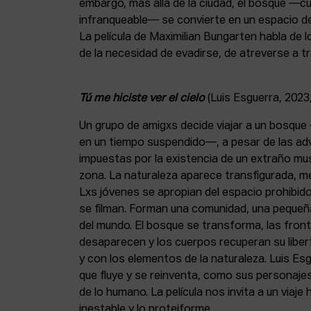
embargo, más allá de la ciudad, el bosque —cu
infranqueable— se convierte en un espacio d
La película de Maximilian Bungarten habla de 
de la necesidad de evadirse, de atreverse a t
Tú me hiciste ver el cielo
(Luis Esguerra, 2023,
Un grupo de amigxs decide viajar a un bosque
en un tiempo suspendido—, a pesar de las adv
impuestas por la existencia de un extraño mu
zona. La naturaleza aparece transfigurada, m
Lxs jóvenes se apropian del espacio prohibido
se filman. Forman una comunidad, una pequeña
del mundo. El bosque se transforma, las fronte
desaparecen y los cuerpos recuperan su liber
y con los elementos de la naturaleza. Luis Esgu
que fluye y se reinventa, como sus personajes
de lo humano. La película nos invita a un viaje h
inestable y lo proteiforme.