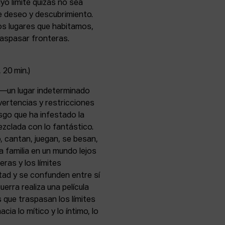
yo límite quizás no sea
e deseo y descubrimiento.
los lugares que habitamos,
raspasar fronteras.
 20 min.)
 —un lugar indeterminado
ertencias y restricciones
sgo que ha infestado la
ezclada con lo fantástico.
, cantan, juegan, se besan,
 familia en un mundo lejos
ras y los límites
tad y se confunden entre sí
erra realiza una película
 que traspasan los límites
acia lo mítico y lo íntimo, lo