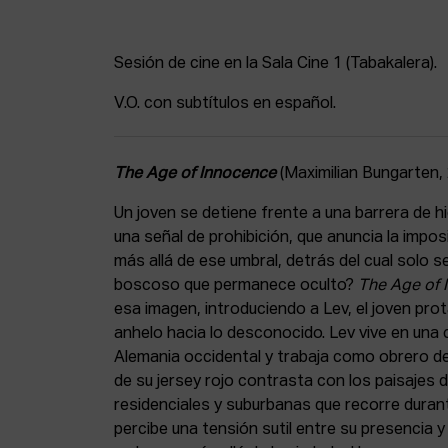
Sesión de cine en la Sala Cine 1 (Tabakalera).
V.O. con subtítulos en español.
The Age of Innocence
(Maximilian Bungarten, 
Un joven se detiene frente a una barrera de hi
una señal de prohibición, que anuncia la impos
más allá de ese umbral, detrás del cual solo s
boscoso que permanece oculto?
The Age of 
esa imagen, introduciendo a Lev, el joven pro
anhelo hacia lo desconocido. Lev vive en una c
Alemania occidental y trabaja como obrero de l
de su jersey rojo contrasta con los paisajes 
residenciales y suburbanas que recorre durant
percibe una tensión sutil entre su presencia y