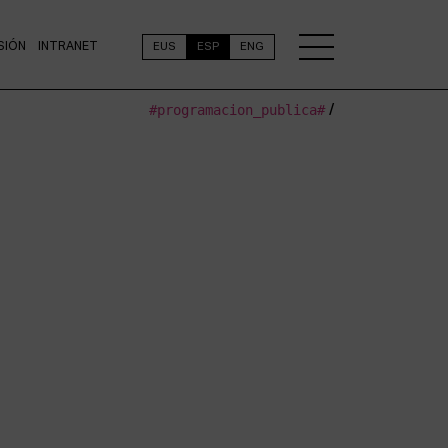
SIÓN
INTRANET
EUS
ESP
ENG
#programacion_publica#
/