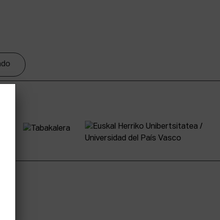
tado
tter