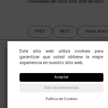
Comisariado del Curso 2025-2026 de EQZE.
PREV
NEXT
Volver al lis
Este sitio web utiliza cookies para
garantizar que usted obtiene la mejor
experiencia en nuestro sitio web.
Aceptar
Facebook
Equis
Instagram
Threads
Newsle
Solo las necesarias
© Elías Querejeta Zine Eskola 2026
Política de Cookies