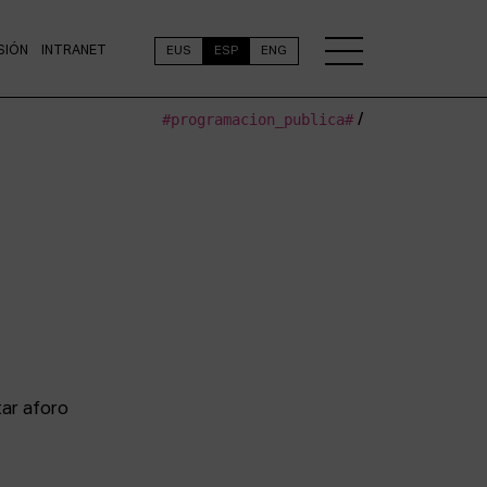
SIÓN
INTRANET
EUS
ESP
ENG
#programacion_publica#
/
tar aforo