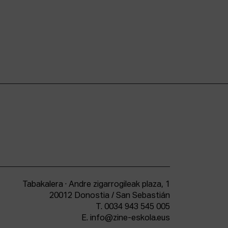
Tabakalera · Andre zigarrogileak plaza, 1
20012 Donostia / San Sebastián
T.
0034 943 545 005
E.
info@zine-eskola.eus