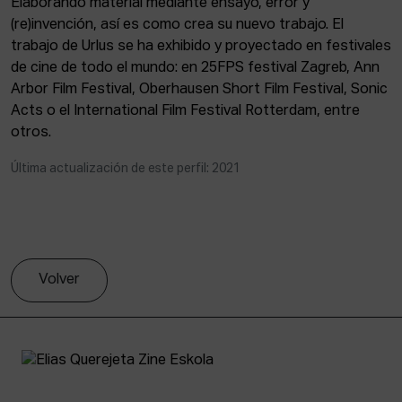
Elaborando material mediante ensayo, error y
ACTUALIDAD
(re)invención, así es como crea su nuevo trabajo. El
trabajo de Urlus se ha exhibido y proyectado en festivales
Admisión
de cine de todo el mundo: en 25FPS festival Zagreb, Ann
Intranet
Arbor Film Festival, Oberhausen Short Film Festival, Sonic
EUS
ESP
ENG
Acts o el International Film Festival Rotterdam, entre
otros.
Última actualización de este perfil: 2021
Volver