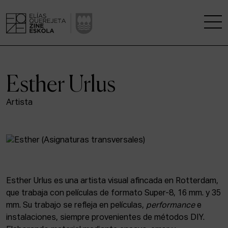
LA ESCUELA
Esther Urlus
CENTRO DE INVESTIGACIÓN
Artista
ESTUDIOS
KINOFABRIKA
COMUNIDAD
Esther Urlus es una artista visual afincada en Rotterdam,
que trabaja con películas de formato Super-8, 16 mm. y 35
LA CASA DEL CINE
mm. Su trabajo se refleja en películas,
performance
e
instalaciones, siempre provenientes de métodos DIY.