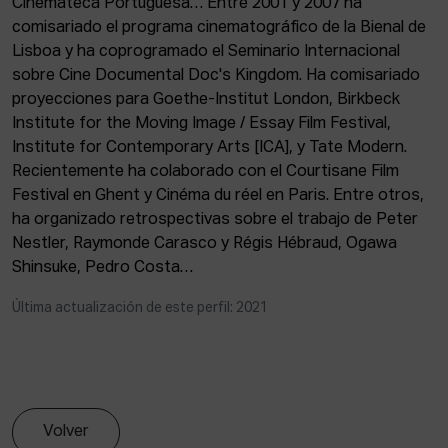
Cinemateca Portuguesa… Entre 2001 y 2007 ha
ACTUALIDAD
comisariado el programa cinematográfico de la Bienal de
Lisboa y ha coprogramado el Seminario Internacional
Admisión
sobre Cine Documental Doc's Kingdom. Ha comisariado
Intranet
proyecciones para Goethe-Institut London, Birkbeck
EUS
ESP
ENG
Institute for the Moving Image / Essay Film Festival,
Institute for Contemporary Arts [ICA], y Tate Modern.
Recientemente ha colaborado con el Courtisane Film
Festival en Ghent y Cinéma du réel en Paris. Entre otros,
ha organizado retrospectivas sobre el trabajo de Peter
Nestler, Raymonde Carasco y Régis Hébraud, Ogawa
Shinsuke, Pedro Costa…
Última actualización de este perfil: 2021
Volver