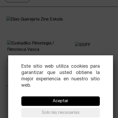
Este sitio web utiliza cookies para
garantizar que usted obtiene la
mejor experiencia en nuestro sitio
web.
Facebook
Equis
Instagram
Threads
Newsletter
Aceptar
© Elías Querejeta Zine Eskola 2026
Solo las necesarias
Tabakalera · Andre zigarrogileak plaza, 1