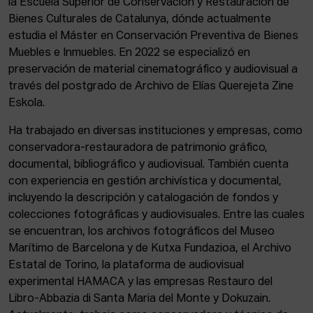
la Escuela Superior de Conservación y Restauración de
ACTUALIDAD
Bienes Culturales de Catalunya, dónde actualmente
estudia el Máster en Conservación Preventiva de Bienes
Admisión
Muebles e Inmuebles. En 2022 se especializó en
Intranet
preservación de material cinematográfico y audiovisual a
EUS
ESP
ENG
través del postgrado de Archivo de Elías Querejeta Zine
Eskola.
Ha trabajado en diversas instituciones y empresas, como
conservadora-restauradora de patrimonio gráfico,
documental, bibliográfico y audiovisual. También cuenta
con experiencia en gestión archivística y documental,
incluyendo la descripción y catalogación de fondos y
colecciones fotográficas y audiovisuales. Entre las cuales
se encuentran, los archivos fotográficos del Museo
Marítimo de Barcelona y de Kutxa Fundazioa, el Archivo
Estatal de Torino, la plataforma de audiovisual
experimental HAMACA y las empresas Restauro del
Libro-Abbazia di Santa Maria del Monte y Dokuzain.