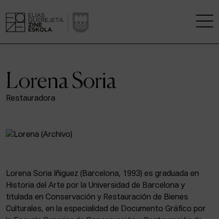
LA ESCUELA
Lorena Soria
CENTRO DE INVESTIGACIÓN
Restauradora
ESTUDIOS
KINOFABRIKA
COMUNIDAD
Lorena Soria Iñiguez (Barcelona, 1993) es graduada en
Historia del Arte por la Universidad de Barcelona y
LA CASA DEL CINE
titulada en Conservación y Restauración de Bienes
Culturales, en la especialidad de Documento Gráfico por