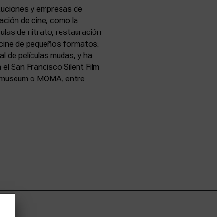
ituciones y empresas de
ación de cine, como la
culas de nitrato, restauración
 y cine de pequeños formatos.
al de películas mudas, y ha
el San Francisco Silent Film
ilmmuseum o MOMA, entre