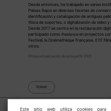
Desde entonces, ha trabajado en varias inst
Países Bajos en diversas facetas de conserv
identificación y catalogación de antiguas pelí
física de soportes, o digitalización de vídeo
Desde 2017 se centra en la restauración digit
participado como
freelance
en proyectos con 
Festival, la Cinémathèque Française, EYE F
otros.
Última actualización de este perfil: 2025
Volver
Este sitio web utiliza cookies para