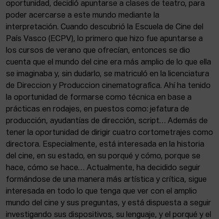
ACTUALIDAD
oportunidad, decidió apuntarse a clases de teatro, para
poder acercarse a este mundo mediante la
interpretación. Cuando descubrió la Escuela de Cine del
Admisión
País Vasco (ECPV), lo primero que hizo fue apuntarse a
Intranet
los cursos de verano que ofrecían, entonces se dio
EUS
ESP
ENG
cuenta que el mundo del cine era más amplio de lo que ella
se imaginaba y, sin dudarlo, se matriculó en la licenciatura
de Direccion y Produccion cinematografica. Ahí ha tenido
la oportunidad de formarse como técnica en base a
prácticas en rodajes, en puestos como: jefatura de
producción, ayudantías de dirección, script… Además de
tener la oportunidad de dirigir cuatro cortometrajes como
directora. Especialmente, está interesada en la historia
del cine, en su estado, en su porqué y cómo, porque se
hace, cómo se hace… Actualmente, ha decidido seguir
formándose de una manera más artística y crítica, sigue
interesada en todo lo que tenga que ver con el amplio
mundo del cine y sus preguntas, y está dispuesta a seguir
investigando sus dispositivos, su lenguaje, y el porqué y el