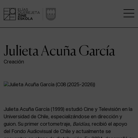
LA ESCUELA
Julieta Acuña García
CENTRO DE INVESTIGACIÓN
Creación
ESTUDIOS
KINOFABRIKA
COMUNIDAD
Julieta Acuña García (1999) estudió Cine y Televisión en la
Universidad de Chile, especializándose en dirección y
LA CASA DEL CINE
guion. Su primer cortometraje,
Baldías
, recibió el apoyo
del Fondo Audiovisual de Chile y actualmente se