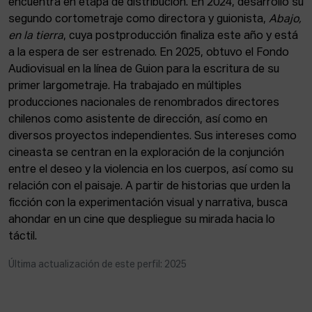
encuentra en etapa de distribución. En 2024, desarrolló su
ACTUALIDAD
segundo cortometraje como directora y guionista,
Abajo,
en la tierra
, cuya postproducción finaliza este año y está
Admisión
a la espera de ser estrenado. En 2025, obtuvo el Fondo
Intranet
Audiovisual en la línea de Guion para la escritura de su
EUS
ESP
ENG
primer largometraje. Ha trabajado en múltiples
producciones nacionales de renombrados directores
chilenos como asistente de dirección, así como en
diversos proyectos independientes. Sus intereses como
cineasta se centran en la exploración de la conjunción
entre el deseo y la violencia en los cuerpos, así como su
relación con el paisaje. A partir de historias que urden la
ficción con la experimentación visual y narrativa, busca
ahondar en un cine que despliegue su mirada hacia lo
táctil.
Última actualización de este perfil: 2025