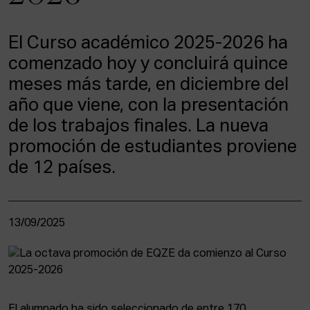
ACTUALIDAD
El Curso académico 2025-2026 ha
Admisión
comenzado hoy y concluirá quince
Intranet
EUS
ESP
ENG
meses más tarde, en diciembre del
año que viene, con la presentación
de los trabajos finales. La nueva
promoción de estudiantes proviene
de 12 países.
13/09/2025
El alumnado ha sido seleccionado de entre 170