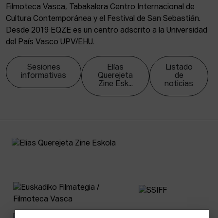
Filmoteca Vasca, Tabakalera Centro Internacional de
Cultura Contemporánea y el Festival de San Sebastián.
Desde 2019 EQZE es un centro adscrito a la Universidad
del País Vasco UPV/EHU.
Sesiones
Elías
Listado
informativas
Querejeta
de
Zine Esk...
noticias