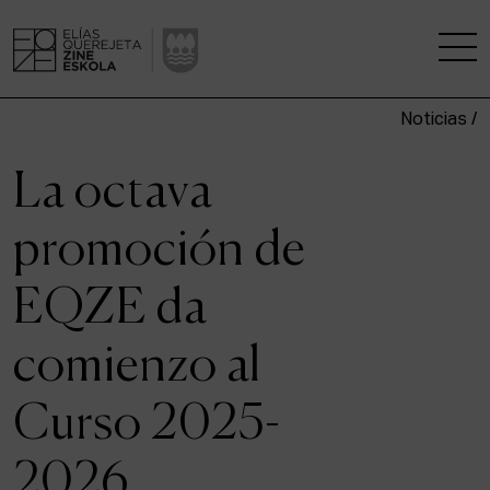
Noticias /
LA ESCUELA
La octava
CENTRO DE INVESTIGACIÓN
promoción de
ESTUDIOS
EQZE da
KINOFABRIKA
comienzo al
COMUNIDAD
Curso 2025-
LA CASA DEL CINE
2026