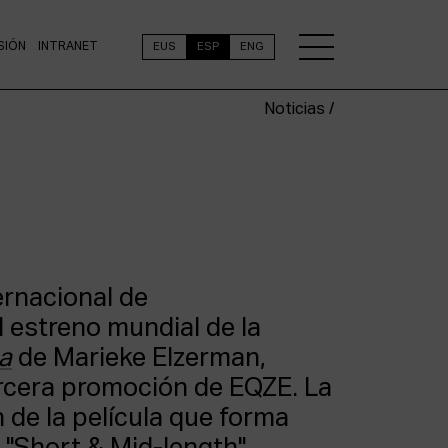
SIÓN
INTRANET
EUS
ESP
ENG
Noticias /
ternacional de
 estreno mundial de la
a
de Marieke Elzerman,
ercera promoción de EQZE. La
 de la película que forma