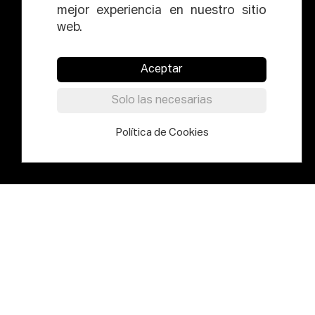
mejor experiencia en nuestro sitio
web.
Aceptar
Solo las necesarias
Política de Cookies
Elías Querejeta Zine Eskola propone
un circuito de tránsito entre lo
amateur y lo profesional (…y
viceversa)