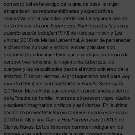
contexto del estereotipo de la ama de casa, la mujer
atrapada en las responsabilidades y expectativas
impuestas por la sociedad patriarcal. La segunda sesión
está compuesta por
Seguro que Bach cerraba la puerta
cuando quería trabajar
(1979) de Narcisa Hirsch y
Las
Lindas
(2016) de Melisa Liebenthal. A pesar de pertenecer
a diferentes épocas y estilos, ambas películas son
experimentos documentales que investigan en torno a la
perspectiva femenina, la hegemonía, la belleza, los
cuerpos y las sexualidades desde el íntimo universo de la
amistad. El tercer viernes, el protagonismo será para
Rey
muerto
(1995) de Lucrecia Martel y
Familia Sumergida
(2018) de María Alché que abordan la problemática del rol
de la "madre de familia" mientras atraviesan viajes, duelos
y exploran imaginarios oníricos y asfixiantes. En la última
sesión se proyectará
Barbie también puede estar triste
(2001) de Albertina Carri y
Hoy Partido a las 3
(2017) de
Clarisa Navas. Estos films nos permiten indagar en los
amores y las seducciones de la mujer contemporánea,