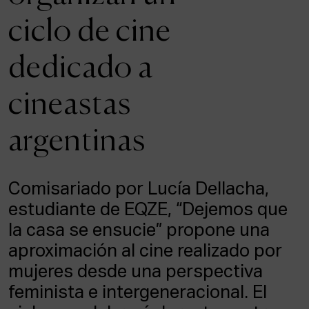
ACTUALIDAD
ciclo de cine
Admisión
dedicado a
Intranet
EUS
ESP
ENG
cineastas
argentinas
Comisariado por Lucía Dellacha,
estudiante de EQZE, “Dejemos que
la casa se ensucie” propone una
aproximación al cine realizado por
mujeres desde una perspectiva
feminista e intergeneracional. El