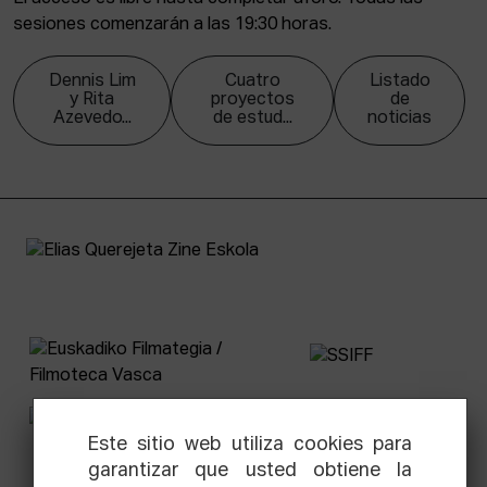
sesiones comenzarán a las 19:30 horas.
Dennis Lim
Cuatro
Listado
y Rita
proyectos
de
Azevedo...
de estud...
noticias
Este sitio web utiliza cookies para
garantizar que usted obtiene la