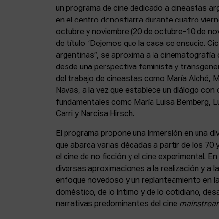
un programa de cine dedicado a cineastas arg
en el centro donostiarra durante cuatro vier
octubre y noviembre (20 de octubre-10 de novi
de título “Dejemos que la casa se ensucie. Ci
argentinas”, se aproxima a la cinematografía
desde una perspectiva feminista y transgener
del trabajo de cineastas como María Alché, Me
Navas, a la vez que establece un diálogo con 
fundamentales como María Luisa Bemberg, Luc
Carri y Narcisa Hirsch.
El programa propone una inmersión en una div
que abarca varias décadas a partir de los 70 y 
el cine de no ficción y el cine experimental. 
diversas aproximaciones a la realización y a 
enfoque novedoso y un replanteamiento en la
doméstico, de lo íntimo y de lo cotidiano, des
narrativas predominantes del cine
mainstrea