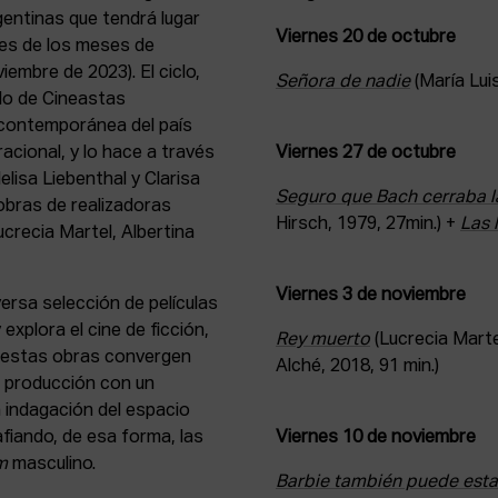
entinas que tendrá lugar
Viernes 20 de octubre
nes de los meses de
embre de 2023). El ciclo,
Señora de nadie
(María Lui
clo de Cineastas
 contemporánea del país
acional, y lo hace a través
Viernes 27 de octubre
lisa Liebenthal y Clarisa
Seguro que Bach cerraba l
obras de realizadoras
Hirsch
, 1979, 27min.)
+
Las 
recia Martel, Albertina
Viernes 3 de noviembre
ersa selección de películas
explora el cine de ficción,
Rey muerto
(Lucrecia Marte
En estas obras convergen
Alché, 2018, 91 min.)
la producción con un
 indagación del espacio
afiando, de esa forma, las
Viernes 10 de noviembre
m
masculino.
Barbie también puede estar