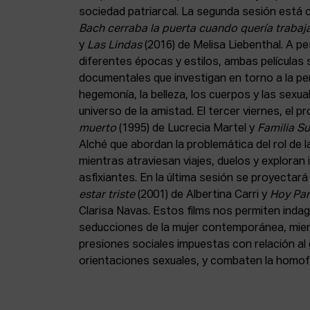
sociedad patriarcal. La segunda sesión est
Bach cerraba la puerta cuando quería trabaj
y
Las Lindas
(2016) de Melisa Liebenthal. A p
diferentes épocas y estilos, ambas películas
documentales que investigan en torno a la pe
hegemonía, la belleza, los cuerpos y las sexua
universo de la amistad. El tercer viernes, el
muerto
(1995) de Lucrecia Martel y
Familia S
Alché que abordan la problemática del rol de l
mientras atraviesan viajes, duelos y exploran 
asfixiantes. En la última sesión se proyectar
estar triste
(2001) de Albertina Carri y
Hoy Par
Clarisa Navas. Estos films nos permiten indag
seducciones de la mujer contemporánea, mien
presiones sociales impuestas con relación al 
orientaciones sexuales, y combaten la homofo