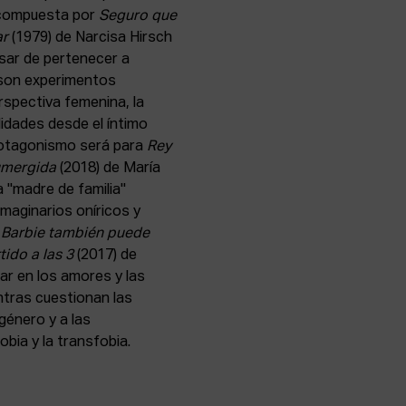
á compuesta por
Seguro que
ar
(1979) de Narcisa Hirsch
esar de pertenecer a
 son experimentos
rspectiva femenina, la
lidades desde el íntimo
 protagonismo será para
Rey
umergida
(2018) de María
a "madre de familia"
imaginarios oníricos y
á
Barbie también puede
tido a las 3
(2017) de
ar en los amores y las
tras cuestionan las
género y a las
bia y la transfobia.