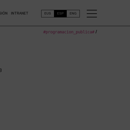
SIÓN
INTRANET
EUS
ESP
ENG
#programacion_publica#
/
3