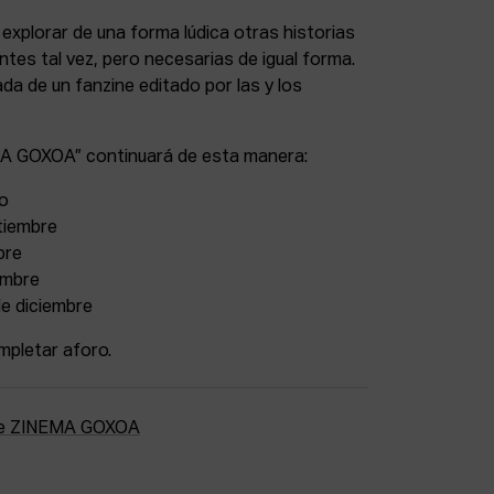
explorar de una forma lúdica otras historias
ntes tal vez, pero necesarias de igual forma.
a de un fanzine editado por las y los
EMA GOXOA” continuará de esta manera:
io
tiembre
bre
embre
de diciembre
mpletar aforo.
 de ZINEMA GOXOA