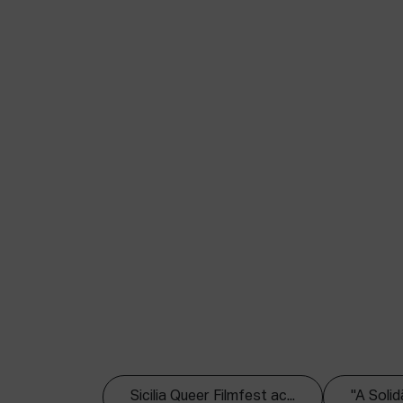
Sicilia Queer Filmfest ac...
"A Solid