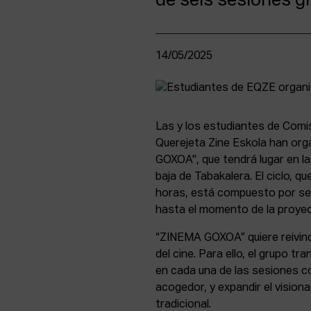
de seis sesiones gr
14/05/2025
Las y los estudiantes de Comi
Querejeta Zine Eskola han org
GOXOA", que tendrá lugar en la
baja de Tabakalera. El ciclo, q
horas, está compuesto por sei
hasta el momento de la proyec
“ZINEMA GOXOA” quiere reivindi
del cine. Para ello, el grupo tr
en cada una de las sesiones co
acogedor, y expandir el vision
tradicional.