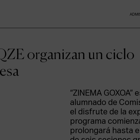
ADMI
QZE organizan un ciclo
resa
“ZINEMA GOXOA” es
alumnado de Comis
el disfrute de la e
programa comienza
prolongará hasta e