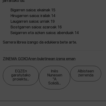
jarraituko du:
Bigarren saioa: ekainak 15
Hirugarren saioa: irailak 14
Laugarren saioa: urriak 19
Bostgarren saioa: azaroak 16
Seigarren eta azken saioa: abenduak 14
Sarrera librea izango da edukiera bete arte.
ZINEMA GOXOAren buletinean izena eman
EQZEn
Inês
Albisteen
garatutako
Nunesen
zerrenda
proiektu...
"A
Solidã...