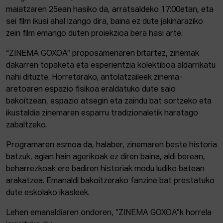
maiatzaren 25ean hasiko da, arratsaldeko 17:00etan, eta
sei film ikusi ahal izango dira, baina ez dute jakinaraziko
zein film emango duten proiekzioa bera hasi arte.
“ZINEMA GOXOA” proposamenaren bitartez, zinemak
dakarren topaketa eta esperientzia kolektiboa aldarrikatu
nahi dituzte. Horretarako, antolatzaileek zinema-
aretoaren espazio fisikoa eraldatuko dute saio
bakoitzean, espazio atsegin eta zaindu bat sortzeko eta
ikustaldia zinemaren esparru tradizionaletik haratago
zabaltzeko.
Programaren asmoa da, halaber, zinemaren beste historia
batzuk, agian hain agerikoak ez diren baina, aldi berean,
beharrezkoak ere badiren historiak modu ludiko batean
arakatzea. Emanaldi bakoitzerako fanzine bat prestatuko
dute eskolako ikasleek.
Lehen emanaldiaren ondoren, “ZINEMA GOXOA”k horrela