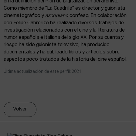
en la definición del Plan de Digitalización del archivo.
ACTUALIDAD
Como miembro de "La Cuadrilla" es director y guionista
cinematográfico y
azconiano
confeso. En colaboración
Admisión
con Felipe Cabrerizo ha realizado diversos trabajos de
Intranet
investigación relacionados con el cine y la literatura de
EUS
ESP
ENG
humor española e italiana del siglo XX. Por su cuenta y
riesgo ha sido guionista televisivo, ha producido
documentales y ha publicado libros y artículos sobre
aspectos poco tratados de la historia del cine español.
Última actualización de este perfil: 2021
Volver