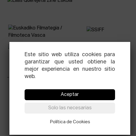
Este sitio web utiliza cookies para
garantizar que usted obtiene la
mejor experiencia en nuestro sitio
web.
Facebook
Equis
Instagram
Threads
Newsletter
Aceptar
© Elías Querejeta Zine Eskola 2026
Solo las necesarias
Tabakalera · Andre zigarrogileak plaza, 1
20012 Donostia / San Sebastián
T.
0034 943 545 005
Política de Cookies
E.
info@zine-eskola.eus