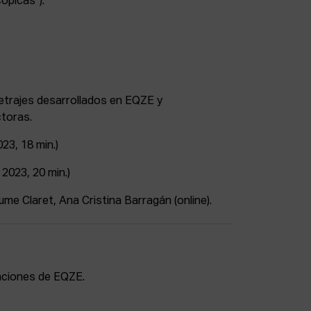
ópicas").
trajes desarrollados en EQZE y
ctoras.
23, 18 min.)
 2023, 20 min.)
ume Claret, Ana Cristina Barragán (online).
laciones de EQZE.