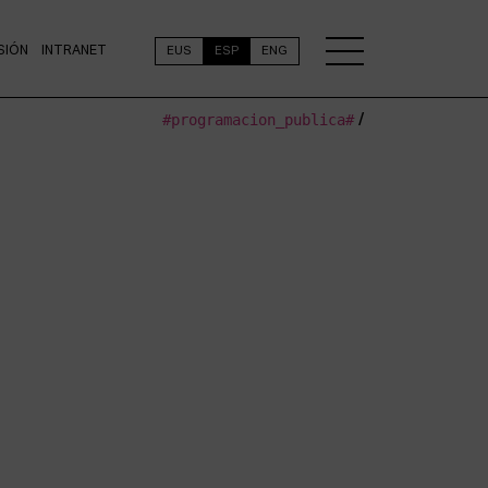
SIÓN
INTRANET
EUS
ESP
ENG
#programacion_publica#
/