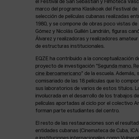
el Festival de San Sebastián y Filmoteca Vasca.
marco del programa Klasikoak del Festival de
selección de películas cubanas realizadas ent
1980, y se compone de obras poco vistas de
Gómez y Nicolás Guillén Landrián, figuras ca
Álvarez y realizadoras y realizadores amateur
de estructuras institucionales.
EQZE ha contribuido a la conceptualización del
proyecto de investigación “
Segunda mano. Reut
cine iberoamericano
” de la escuela. Además, 
comisariado de las 18 películas que lo compon
sus laboratorios de varios de estos títulos. 
involucrada en el desarrollo de los trabajos d
películas aportadas al ciclo por el colectivo A
forman parte estudiantes del centro.
El resto de las restauraciones son el resulta
entidades cubanas (Cinemateca de Cuba, ICAIC
e instituciones internacionales como Vulnera