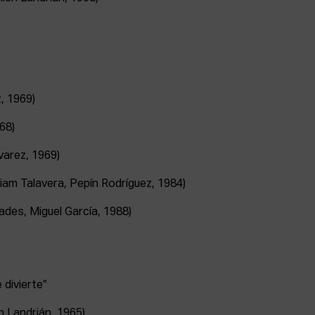
, 1969)
68)
varez, 1969)
Miriam Talavera, Pepín Rodríguez, 1984)
ades, Miguel García, 1988)
 divierte”
én Landrián, 1965)