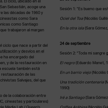
 El ciclo, ubicado en el
 San Sebastián, acoge una
Sesión 1: “Es bueno que es
re las décadas de 1960 y
 cineastas como Sara
Ociel del Toa
(Nicolás Guill
nónicas como Santiago
En la otra isla
(Sara Gómez,
 que trabajaron al margen
24 de septiembre
 ciclo que nace a partir del
ilización y desvíos en el
Sesión 2: “Toda mi sangre 
se ha encargado del
en, y de la restauración en
El negro
(Eduardo Manet, 1
La escuela también está
En un barrio viejo
(Nicolás G
e restauración de las
rchivistas Salvajes, del que
Una tradición centenaria
(
1990)
do de la colaboración entre
Iré a Santiago
(Sara Gómez,
, cineastas y particulares)
ble Media Lab / Queen’s
Coffea Arábiga
(Nicolás Gui