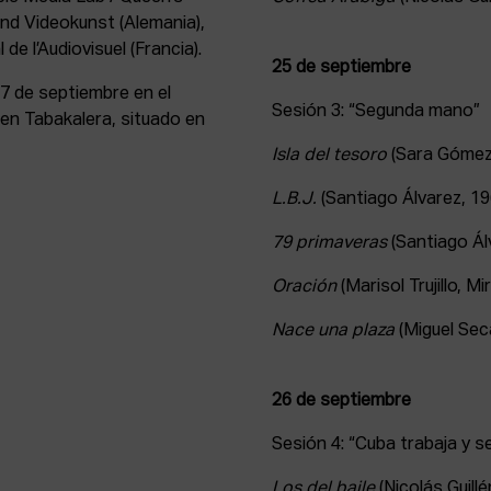
 und Videokunst (Alemania),
de l’Audiovisuel (Francia).
25 de septiembre
27 de septiembre en el
Sesión 3: “Segunda mano”
 en Tabakalera, situado en
Isla del tesoro
(Sara Gómez
L.B.J.
(Santiago Álvarez, 19
79 primaveras
(Santiago Ál
Oración
(Marisol Trujillo, 
Nace una plaza
(Miguel Sec
26 de septiembre
Sesión 4: “Cuba trabaja y se
Los del baile
(Nicolás Guill