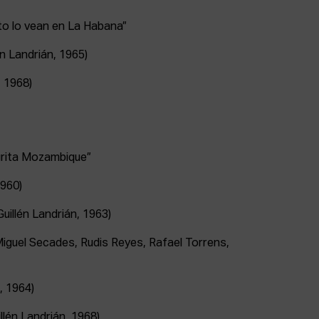
to lo vean en La Habana”
én Landrián, 1965)
 1968)
grita Mozambique”
960)
uillén Landrián, 1963)
Miguel Secades, Rudis Reyes, Rafael Torrens,
 1964)
llén Landrián, 1968)