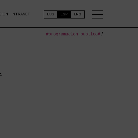
SIÓN
INTRANET
EUS
ESP
ENG
#programacion_publica#
/
4