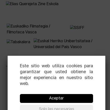
Este sitio web utiliza cookies para
garantizar que usted obtiene la
Facebook
Equis
Instagram
Threads
Newsletter
mejor experiencia en nuestro sitio
web.
© Elías Querejeta Zine Eskola 2026
Tabakalera · Andre zigarrogileak plaza, 1
20012 Donostia / San Sebastián
Aceptar
T.
0034 943 545 005
E.
info@zine-eskola.eus
Solo las necesarias