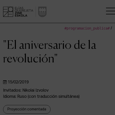
#programacion_publica#
/
LA ESCUELA
"El aniversario de la
CENTRO DE INVESTIGACIÓN
revolución"
ESTUDIOS
KINOFABRIKA
15/02/2019
COMUNIDAD
Invitados: Nikolai Izvolov
Idioma: Ruso (con traducción simultánea)
LA CASA DEL CINE
Proyección comentada