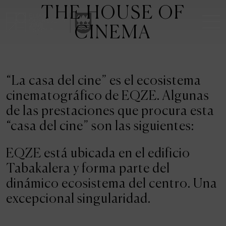
THE HOUSE OF
CINEMA
THE SCHOOL
“La casa del cine” es el ecosistema
A RESEARCH CENTRE
cinematográfico de EQZE. Algunas
de las prestaciones que procura esta
STUDIES
“casa del cine” son las siguientes:
KINOFABRIKA
EQZE está ubicada en el edificio
Tabakalera y forma parte del
COMMUNITY
dinámico ecosistema del centro. Una
excepcional singularidad.
THE HOUSE OF CINEMA