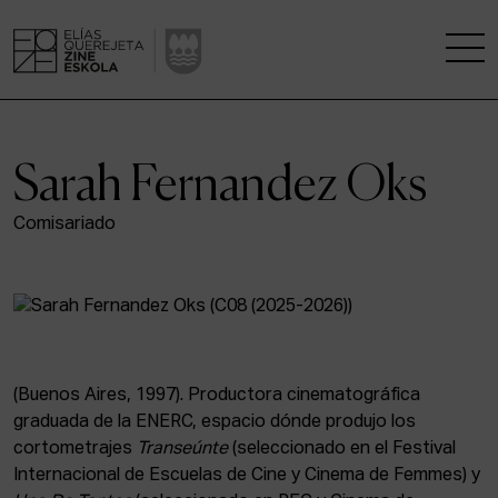
LA ESCUELA
Sarah Fernandez Oks
CENTRO DE INVESTIGACIÓN
Comisariado
ESTUDIOS
KINOFABRIKA
COMUNIDAD
(Buenos Aires, 1997). Productora cinematográfica
graduada de la ENERC, espacio dónde produjo los
LA CASA DEL CINE
cortometrajes
Transeúnte
(seleccionado en el Festival
Internacional de Escuelas de Cine y Cinema de Femmes) y