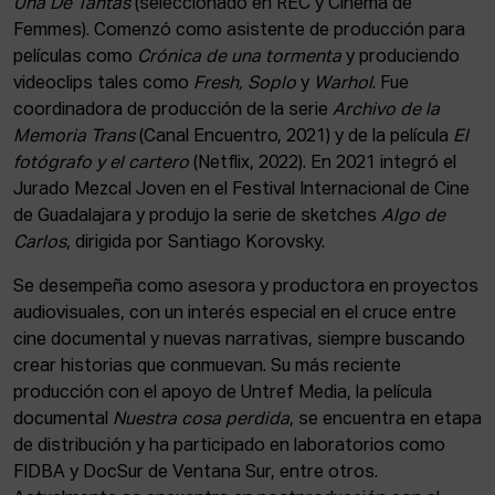
Una De Tantas
(seleccionado en REC y Cinema de
ACTUALIDAD
Femmes). Comenzó como asistente de producción para
películas como
Crónica de una tormenta
y produciendo
Admisión
videoclips tales como
Fresh, Soplo
y
Warhol
. Fue
Intranet
coordinadora de producción de la serie
Archivo de la
EUS
ESP
ENG
Memoria Trans
(Canal Encuentro, 2021) y de la película
El
fotógrafo y el cartero
(Netflix, 2022). En 2021 integró el
Jurado Mezcal Joven en el Festival Internacional de Cine
de Guadalajara y produjo la serie de sketches
Algo de
Carlos
, dirigida por Santiago Korovsky.
Se desempeña como asesora y productora en proyectos
audiovisuales, con un interés especial en el cruce entre
cine documental y nuevas narrativas, siempre buscando
crear historias que conmuevan. Su más reciente
producción con el apoyo de Untref Media, la película
documental
Nuestra cosa perdida
, se encuentra en etapa
de distribución y ha participado en laboratorios como
FIDBA y DocSur de Ventana Sur, entre otros.