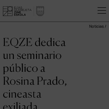
Noticias /
LA ESCUELA
EQZE dedica
CENTRO DE INVESTIGACIÓN
un seminario
ESTUDIOS
público a
KINOFABRIKA
Rosina Prado,
COMUNIDAD
cineasta
LA CASA DEL CINE
exiliada