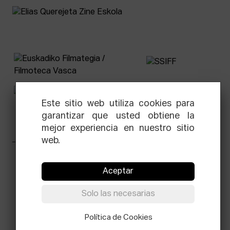
Este sitio web utiliza cookies para
garantizar que usted obtiene la
mejor experiencia en nuestro sitio
web.
Facebook
Equis
Instagram
Threads
Newsletter
Aceptar
© Elías Querejeta Zine Eskola 2026
Solo las necesarias
Tabakalera · Andre zigarrogileak plaza, 1
20012 Donostia / San Sebastián
T.
Política de Cookies
0034 943 545 005
E.
info@zine-eskola.eus