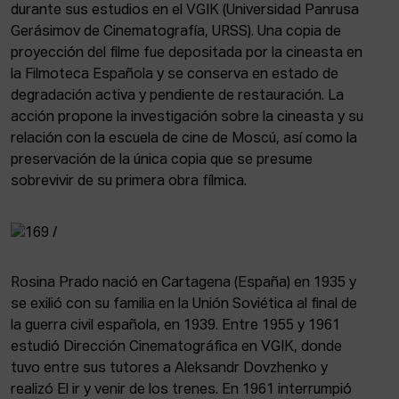
ACTUALIDAD
durante sus estudios en el VGIK (Universidad Panrusa
Gerásimov de Cinematografía, URSS). Una copia de
proyección del filme fue depositada por la cineasta en
Admisión
la Filmoteca Española y se conserva en estado de
Intranet
degradación activa y pendiente de restauración. La
EUS
ESP
ENG
acción propone la investigación sobre la cineasta y su
relación con la escuela de cine de Moscú, así como la
preservación de la única copia que se presume
sobrevivir de su primera obra fílmica.
Rosina Prado nació en Cartagena (España) en 1935 y
se exilió con su familia en la Unión Soviética al final de
la guerra civil española, en 1939. Entre 1955 y 1961
estudió Dirección Cinematográfica en VGIK, donde
tuvo entre sus tutores a Aleksandr Dovzhenko y
realizó El ir y venir de los trenes. En 1961 interrumpió