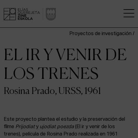
Proyectos de investigación /
LA ESCUELA
EL IR Y VENIR DE
CENTRO DE INVESTIGACIÓN
LOS TRENES
ESTUDIOS
Rosina Prado, URSS, 1961
KINOFABRIKA
COMUNIDAD
Este proyecto plantea el estudio y la preservación del
LA CASA DEL CINE
filme
Prijodiat
y
ujodiat poezda
(El ir y venir de los
trenes), película de Rosina Prado realizada en 1961