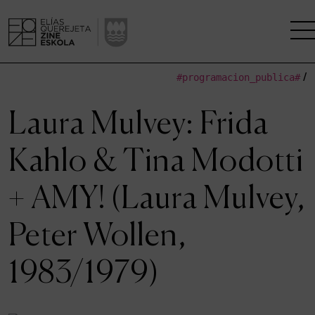
#programacion_publica#
/
LA ESCUELA
Laura Mulvey: Frida
CENTRO DE INVESTIGACIÓN
Kahlo & Tina Modotti
ESTUDIOS
+ AMY! (Laura Mulvey,
KINOFABRIKA
Peter Wollen,
COMUNIDAD
1983/1979)
LA CASA DEL CINE