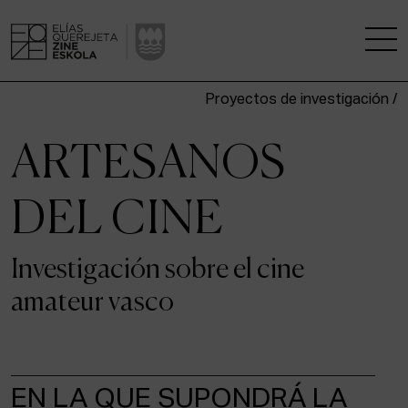
Proyectos de investigación /
LA ESCUELA
ARTESANOS
CENTRO DE INVESTIGACIÓN
DEL CINE
ESTUDIOS
Investigación sobre el cine
KINOFABRIKA
amateur vasco
COMUNIDAD
LA CASA DEL CINE
EN LA QUE SUPONDRÁ LA