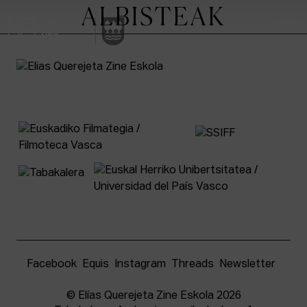
ALBISTEAK
ESKOLA
IKERKUNTZA ZENTROA
IKASKETAK
KINOFABRIKA
KOMUNITATEA
Facebook
Equis
Instagram
Threads
Newsletter
ZINEMAREN ETXEA
© Elías Querejeta Zine Eskola 2026