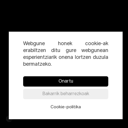
Webgune honek cookie-ak
erabiltzen ditu gure webgunean
esperientziarik onena lortzen duzula
bermatzeko.
Onartu
Bakarrik beharrezkoak
Cookie-politika