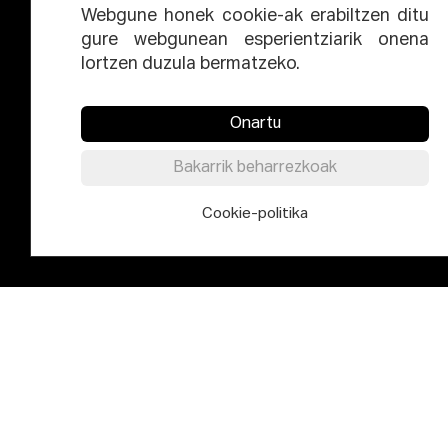
Webgune honek cookie-ak erabiltzen ditu
gure webgunean esperientziarik onena
lortzen duzula bermatzeko.
Onartu
Bakarrik beharrezkoak
Cookie-politika
ZUZENDARITZA