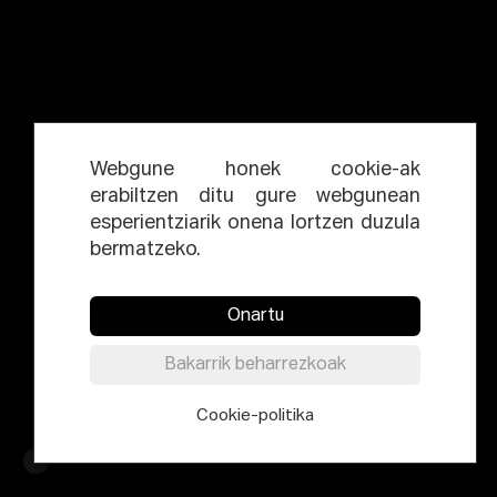
Webgune honek cookie-ak
erabiltzen ditu gure webgunean
esperientziarik onena lortzen duzula
bermatzeko.
Onartu
Bakarrik beharrezkoak
Cookie-politika