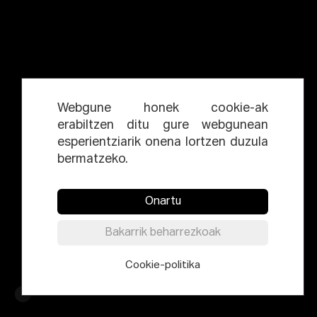
Webgune honek cookie-ak
erabiltzen ditu gure webgunean
esperientziarik onena lortzen duzula
bermatzeko.
Onartu
Bakarrik beharrezkoak
Cookie-politika