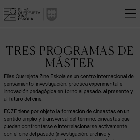
LA ESCUELA
TRES PROGRAMAS DE
CENTRO DE INVESTIGACIÓN
MÁSTER
ESTUDIOS
Elías Querejeta Zine Eskola es un centro internacional de
pensamiento, investigación, práctica experimental e
KINOFABRIKA
innovación pedagógica en torno al pasado, al presente y
al futuro del cine.
COMUNIDAD
EQZE tiene por objeto la formación de cineastas en un
sentido amplio y transversal del término, cineastas que
LA CASA DEL CINE
puedan confrontarse e interrelacionarse activamente
con el cine del pasado (investigación, archivo y