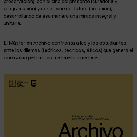
ACTUALIDAD
preservación), con el cine del presente (curadoría y
programación) y con el cine del futuro (creación),
desarrollando de esa manera una mirada integral y
Admisión
unitaria.
Intranet
EUS
ESP
ENG
El
Máster en Archivo
confronta a las y los estudiantes
ante los dilemas (teóricos, técnicos, éticos) que genera el
cine como patrimonio material e inmaterial.
Facebook
Equis
Instagram
© Elías Querejeta Zine Eskola 2026
Tabakalera · Andre zigarrogileak plaza, 1
20012 Donostia / San Sebastián
T. 0034 943 545 005
E.
info@zine-eskola.eus