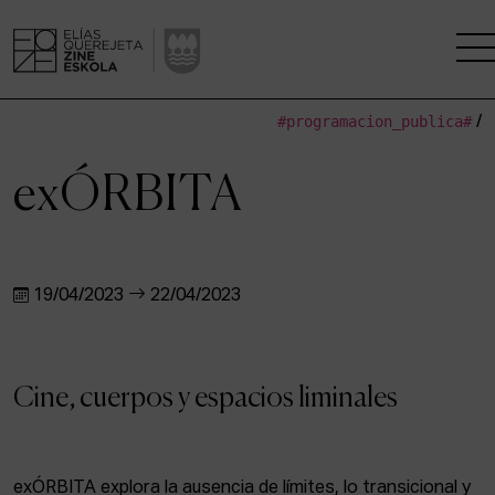
#programacion_publica#
/
LA ESCUELA
exÓRBITA
CENTRO DE INVESTIGACIÓN
ESTUDIOS
19/04/2023
22/04/2023
KINOFABRIKA
COMUNIDAD
Cine, cuerpos y espacios liminales
LA CASA DEL CINE
exÓRBITA explora la ausencia de límites, lo transicional y