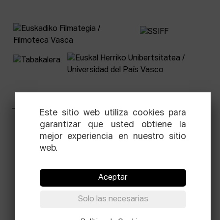
Este sitio web utiliza cookies para
garantizar que usted obtiene la
Facebook
Equis
Instagram
Threads
Newsletter
mejor experiencia en nuestro sitio
web.
© Elías Querejeta Zine Eskola 2026
Tabakalera · Andre zigarrogileak plaza, 1
20012 Donostia / San Sebastián
Aceptar
T.
0034 943 545 005
E.
info@zine-eskola.eus
Solo las necesarias