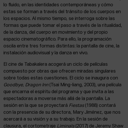
ACTUALIDAD
lo fluido, en las identidades contemporáneas y cómo
estas se forman a través del tránsito de los cuerpos en
los espacios. Al mismo tiempo, se interroga sobre las
Admisión
formas que puede tomar el paso a través de la ritualidad,
Intranet
de la danza, del cuerpo en movimiento y del propio
EUS
ESP
ENG
espacio cinematográfico. Para ello, la programación
oscila entre tres formas distintas: la pantalla de cine, la
instalación audiovisual y la danza en vivo.
El cine de Tabakalera acogerá un ciclo de películas
compuesto por obras que ofrecen miradas singulares
sobre todas estas cuestiones. El ciclo se inaugura con
Goodbye, Dragon Inn
(Tsai Ming-liang, 2003), una película
que encarna el espíritu del programa y que invita a las
espectadoras a moverse más allá de la pantalla. La
sesión en la que se proyectará
Fiestas
(1988) contará
con la presencia de su directora, Mary Jiménez, que nos
acercará a su visión y a su trabajo. En la sesión de
clausura, el cortometraje
Liminals
(2017) de Jeremy Shaw