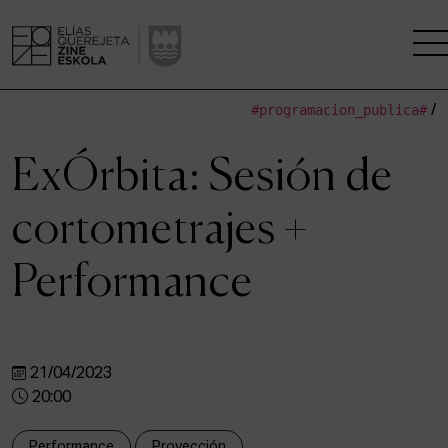
#programacion_publica#
/
LA ESCUELA
ExÓrbita: Sesión de
CENTRO DE INVESTIGACIÓN
cortometrajes +
ESTUDIOS
Performance
KINOFABRIKA
COMUNIDAD
21/04/2023
LA CASA DEL CINE
20:00
Performance
Proyección