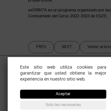
propia órbita.
exÓRBITA es un programa organizado por las 
Comisariado del Curso 2022-2023 de EQZE.
PREV
NEXT
Volver al lis
Este sitio web utiliza cookies para
garantizar que usted obtiene la mejor
experiencia en nuestro sitio web.
Aceptar
Facebook
Equis
Instagram
Threads
Newsle
Solo las necesarias