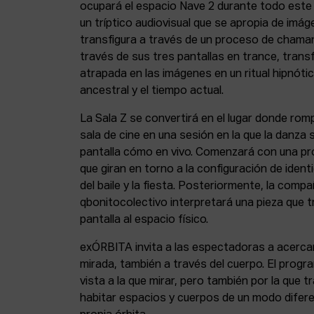
ocupará el espacio Nave 2 durante todo este 
un tríptico audiovisual que se apropia de imá
transfigura a través de un proceso de chama
través de sus tres pantallas en trance, tran
atrapada en las imágenes en un ritual hipnótico
ancestral y el tiempo actual.
La Sala Z se convertirá en el lugar donde rom
sala de cine en una sesión en la que la danza
pantalla cómo en vivo. Comenzará con una p
que giran en torno a la configuración de ident
del baile y la fiesta. Posteriormente, la compa
qbonitocolectivo interpretará una pieza que t
pantalla al espacio físico.
exÓRBITA invita a las espectadoras a acercar
mirada, también a través del cuerpo. El prog
vista a la que mirar, pero también por la que tr
habitar espacios y cuerpos de un modo difere