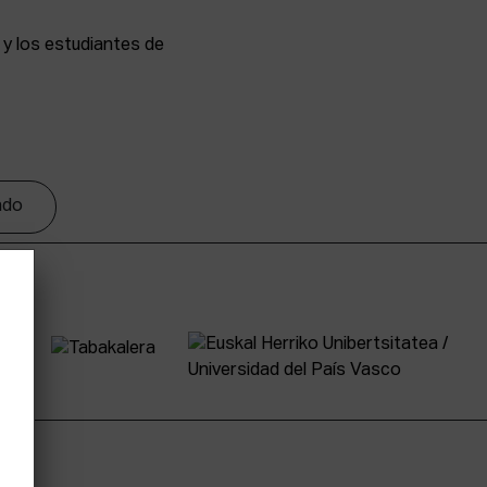
y los estudiantes de
tado
tter