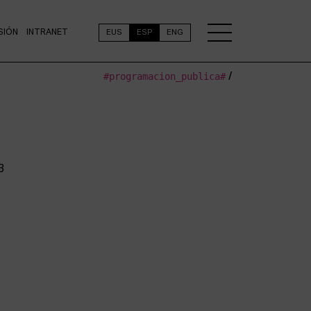
SIÓN
INTRANET
EUS
ESP
ENG
#programacion_publica#
/
3