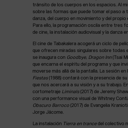
tránsito de los cuerpos en los espacios. Al m
sobre las formas que puede tomar el paso a tra
danza, del cuerpo en movimiento y del propio
Para ello, la programación oscila entre tres fo
de cine, la instalación audiovisual y la danza en
El cine de Tabakalera acogerá un ciclo de pe
que ofrecen miradas singulares sobre todas e
se inaugura con
Goodbye, Dragon Inn
(Tsai Mi
que encarna el espíritu del programa y que inv
moverse más allá de la pantalla. La sesión en
Fiestas
(1988) contará con la presencia de su
que nos acercará a su visión y a su trabajo. En
cortometraje
Liminals
(2017) de Jeremy Shaw 
con una performance visual de Whitney Conti
Obscuro Barroco
(2017) de Evangelia Kraniot
Jorge Jácome.
La instalación
Tierra en trance
del colectivo 