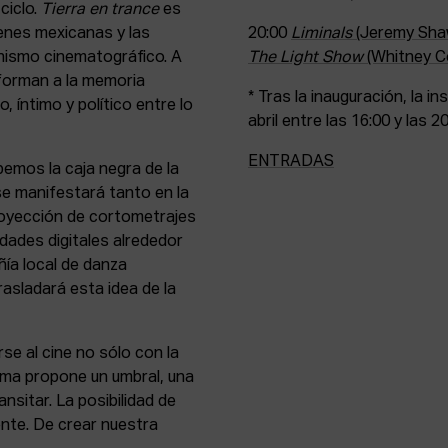
ciclo.
Tierra en trance
es
genes mexicanas y las
20:00
Liminals
(Jeremy Sha
nismo cinematográfico. A
The Light Show
(Whitney Co
sforman a la memoria
* Tras la inauguración, la in
, íntimo y político entre lo
abril entre las 16:00 y las 2
ENTRADAS
pemos la caja negra de la
 se manifestará tanto en la
royección de cortometrajes
idades digitales alrededor
ñía local de danza
rasladará esta idea de la
se al cine no sólo con la
rama propone un umbral, una
ansitar. La posibilidad de
nte. De crear nuestra