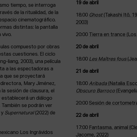
19 de abril
ismo tiempo, se interroga
vés de la ritualidad, de la
18:00
Ghost
(Takashi Itô, 1
 espacio cinematográfico.
2003)
rmas distintas: la pantalla
 vivo.
20:00
Tierra en trance (Los
lículas compuesto por obras
20 de abril
stas cuestiones. El ciclo
18:00
Les Maîtres fous
(Jea
ng-liang, 2003), una película
ita a las espectadoras a
21 de abril
 la que se proyectará
 directora, Mary Jiménez,
18:00
Aribada
(Natalia Esco
 la sesión de clausura, el
Obscuro Barroco
(Evangeli
establecerá un diálogo
20:00
Sesión de cortometr
. También se podrán ver
i y
Supernatural
(2022) de
22 de abril
17:00
Fantasma, animal (Cl
mexicano Los Ingrávidos
Jacome, 2022)